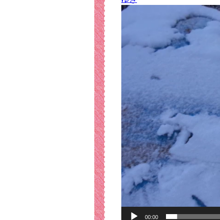
動
画
プ
レ
ー
ヤ
ー
00:00