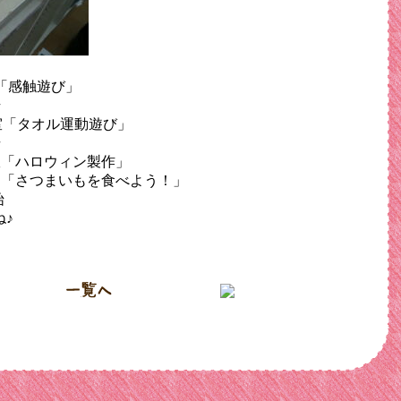
室「感触遊び」
始
オル運動遊び」
場
教室「ハロウィン製作」
ント「さつまいもを食べよう！」
始
♪